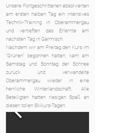
Unsere Fortgeschrittenen absolvierten
am ersten halben Tag ein intensives
Technik-Training in Oberammergau
und vertieften das Erlernte am
nächsten Tag in Garmisch.
Nachdem wir am Freitag den Kurs im
"Grünen" begonnen hatten, kam am
Samstag und Sonntag der Schnee
zurück und verwandelte
Oberammergau wieder in eine
herrliche Winterlandschaft. Alle
Beteiligten hatten riesigen Spaß an
diesen tollen Skikurs-Tagen.