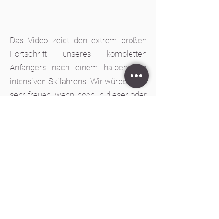
Das Video zeigt den extrem großen
Fortschritt unseres kompletten
Anfängers nach einem halben Tag
intensiven Skifahrens. Wir würden uns
sehr freuen, wenn noch in dieser oder
in den kommenden Saisonen mehr
Erwachsene an einem unserer Kurse
teilnehmen.
Aufbaukurs 1 am 20.01. und
21.01. in Oberammergau
(Kolben/Wanklifte)
Der letzte Skikurs der DSV-Skischule