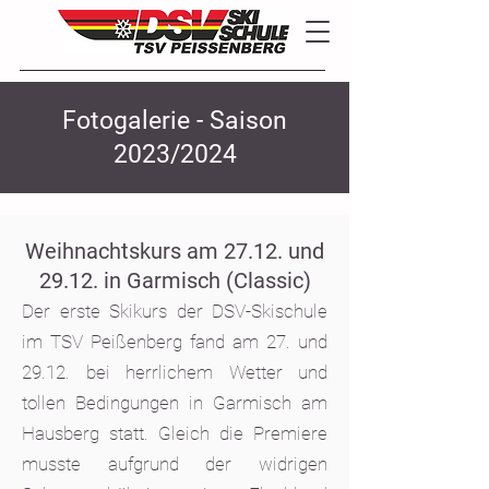
Fotogalerie - Saison
2023/2024
Weihnachtskurs am 27.12. und
29.12. in Garmisch (Classic)
Der erste Skikurs der DSV-Skischule
im TSV Peißenberg fand am 27. und
29.12. bei herrlichem Wetter und
tollen Bedingungen in Garmisch am
Hausberg statt. Gleich die Premiere
musste aufgrund der widrigen